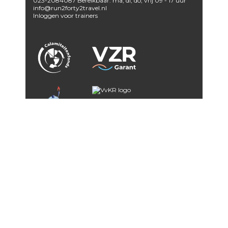
023-2084087 Bereikbaar: ma, di, do, vrij 09 - 17 uur
info@run2forty2travel.nl
Inloggen voor trainers
Run2Forty2 is aangesloten bij
VZR Garant
en
VvKR -
Vereniging van Kleinschalige Reisorganisaties.
Aanmelden voor nieuwsbrief
Website ontwikkeling en ontwerp door
Designs
[marketing &
media concepts]