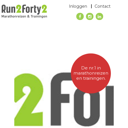
Inloggen
Contact
De nr.1 in
marathonreizen
en trainingen.