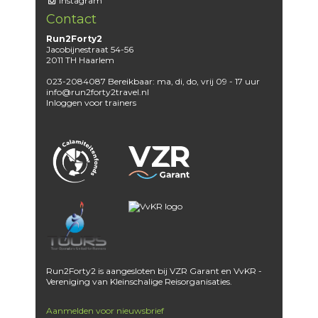
Instagram
Contact
Run2Forty2
Jacobijnestraat 54-56
2011 TH Haarlem
023-2084087 Bereikbaar: ma, di, do, vrij 09 - 17 uur
info@run2forty2travel.nl
Inloggen voor trainers
Run2Forty2 is aangesloten bij
VZR Garant
en
VvKR -
Vereniging van Kleinschalige Reisorganisaties.
Aanmelden voor nieuwsbrief