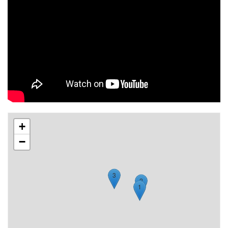
+
−
3
2
1