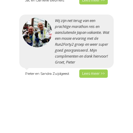
Lees meer >>
Jac en Danielle Beumers
Wij zijn net terug van een
prachtige marathon reis en
aansluitende Japan vakantie. Wat
een mooie ervaring met de
Run2Forty2 groep en weer super
goed georganiseerd. Mijn
complimenten en dank hiervoor!
Groet, Pieter
Lees meer >>
Pieter en Sandra Zuijdgeest
Tokyo was voor mij de tweede
marathon die wij met Run2forty2
mochten meemaken. Chicago was
al een gebeurtenis maar Tokyo
was helemaal top. Geweldig hotel
en weer top geregeld. Kunnen niet
wachten om de volgende reis